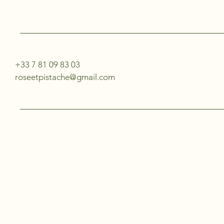
+33 7 81 09 83 03
roseetpistache@gmail.com